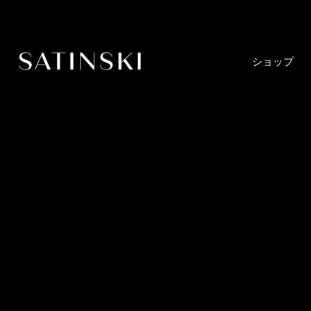
コ
ン
テ
ン
ショップ
ツ
へ
ス
キ
ッ
プ